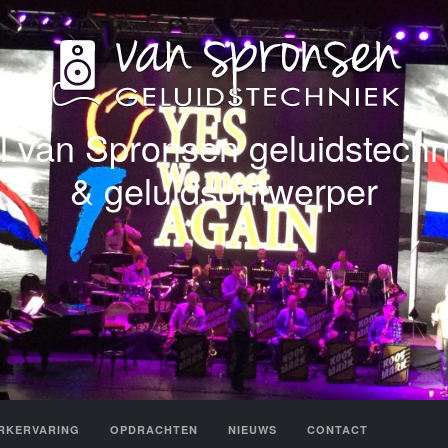
l van Spronsen geluidstechn
& geluidsontwerper
RKERVARING
OPDRACHTEN
NIEUWS
CONTACT