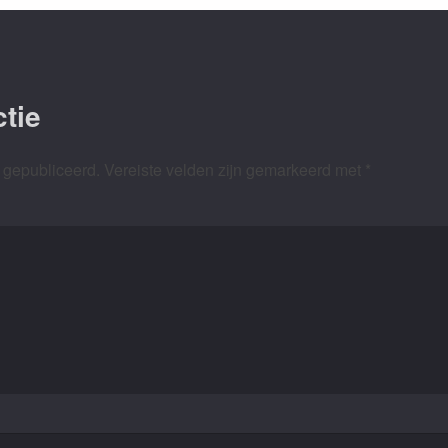
tie
 gepubliceerd.
Vereiste velden zijn gemarkeerd met
*