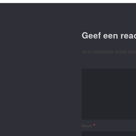
Geef een reac
Je e-mailadres wordt niet
Naam
*