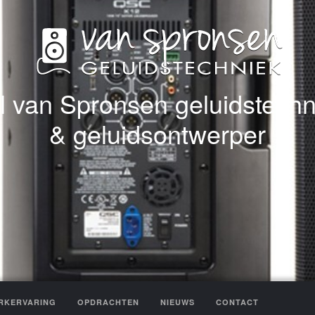
l van Spronsen geluidstechn
& geluidsontwerper
RKERVARING
OPDRACHTEN
NIEUWS
CONTACT