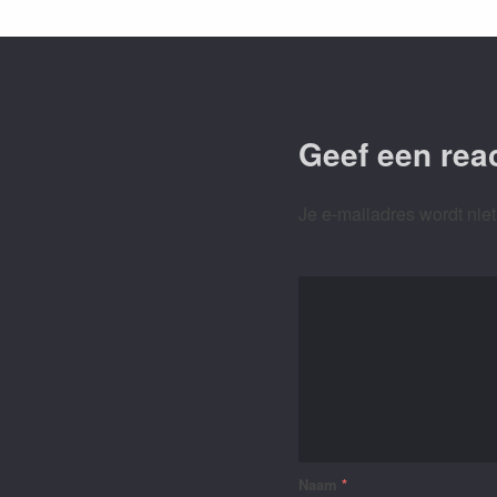
Geef een reac
Je e-mailadres wordt niet
Naam
*