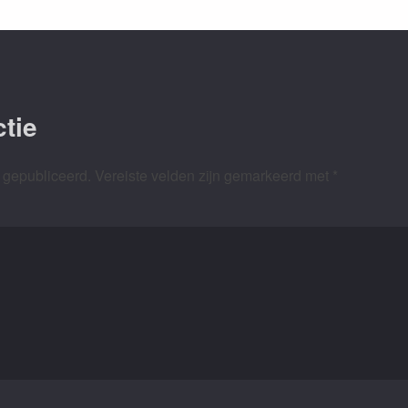
tie
 gepubliceerd.
Vereiste velden zijn gemarkeerd met
*