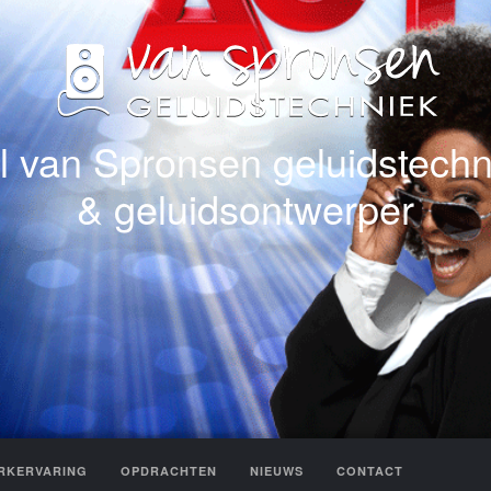
l van Spronsen geluidstechn
& geluidsontwerper
RKERVARING
OPDRACHTEN
NIEUWS
CONTACT