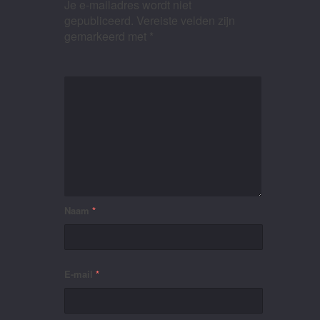
Je e-mailadres wordt niet
gepubliceerd.
Vereiste velden zijn
gemarkeerd met
*
Naam
*
E-mail
*