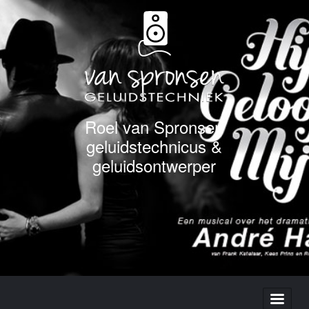
Roel van Spronsen
geluidstechnicus &
geluidsontwerper