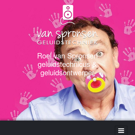
Roel van Spronsen
geluidstechnicus &
geluidsontwerper