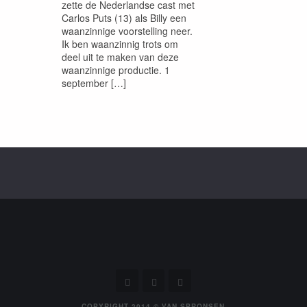
zette de Nederlandse cast met
Carlos Puts (13) als Billy een
waanzinnige voorstelling neer.
Ik ben waanzinnig trots om
deel uit te maken van deze
waanzinnige productie. 1
september […]
COPYRIGHT 2014 © VAN SPRONSEN