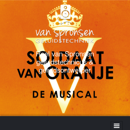
Roel van Spronsen
geluidstechnicus &
geluidsontwerper