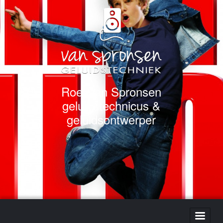
Roel van Spronsen
geluidstechnicus &
geluidsontwerper